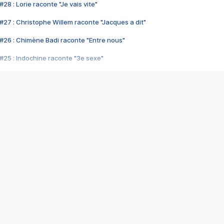
28 : Lorie raconte "Je vais vite"
#27 : Christophe Willem raconte "Jacques a dit"
#26 : Chimène Badi raconte "Entre nous"
#25 : Indochine raconte "3e sexe"
#24 : Zaho raconte "C'est chelou"
#23 : Patrick Bruel raconte "Au café des délices"
#22 : Kyo raconte "Le chemin"
#21 : Nolwenn Leroy raconte "Cassé"
#20 : Patrick Hernandez raconte "Born to be alive"
#19 : Lorie raconte "Près de moi"
#18 : Michael Jones raconte "A nos actes manqués" (avec Jean-Jacque
#17 : Khaled raconte "Aïcha"
#16 : Corneille raconte "Parce qu'on vient de loin"