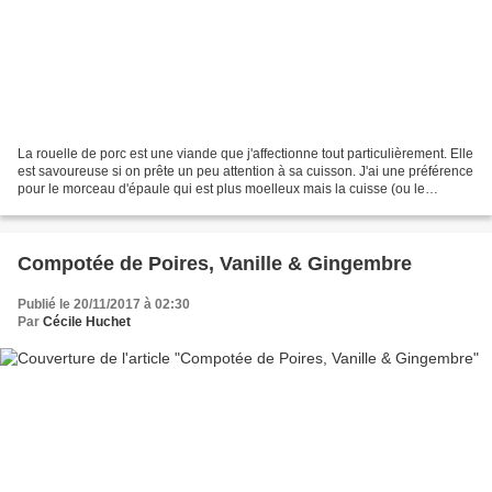
La rouelle de porc est une viande que j'affectionne tout particulièrement. Elle
est savoureuse si on prête un peu attention à sa cuisson. J'ai une préférence
pour le morceau d'épaule qui est plus moelleux mais la cuisse (ou le
jambon) a aussi ses adeptes....
Compotée de Poires, Vanille & Gingembre
Publié le 20/11/2017 à 02:30
Par
Cécile Huchet