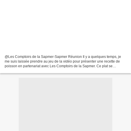
@Les Comptoirs de la Sapmer-Sapmer Réunion Il y a quelques temps, je
me suis laissée prendre au jeu de la vidéo pour présenter une recette de
poisson en partenariat avec Les Comptoirs de la Sapmer. Ce plat se
compose de pavés de daurade coryphène (mahi-mahi)...