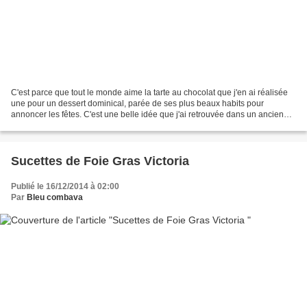
C'est parce que tout le monde aime la tarte au chocolat que j'en ai réalisée
une pour un dessert dominical, parée de ses plus beaux habits pour
annoncer les fêtes. C'est une belle idée que j'ai retrouvée dans un ancien
magazine Saveurs, hors série n°...
Sucettes de Foie Gras Victoria
Publié le 16/12/2014 à 02:00
Par
Bleu combava