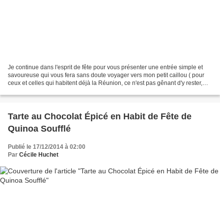
Je continue dans l'esprit de fête pour vous présenter une entrée simple et
savoureuse qui vous fera sans doute voyager vers mon petit caillou ( pour
ceux et celles qui habitent déjà la Réunion, ce n'est pas gênant d'y rester,
n'est-ce pas?). J'ai choisi...
Tarte au Chocolat Épicé en Habit de Fête de
Quinoa Soufflé
Publié le 17/12/2014 à 02:00
Par
Cécile Huchet