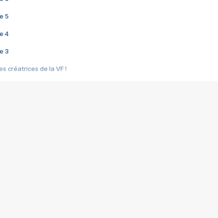
e 5
e 4
e 3
s créatrices de la VF !
e 2
e 1
e Mektoub My Love arrive enfin ! Rencontre avec Shaïn Boumedine et Sal
i : après Toni en famille
elle réalise le bouleversant Dites lui que je l'aime
ais ! Rencontre autour de Vie privée de Rebecca Zlotowski
 de Marguerite, Grave... Rencontre avec Ella Rumpf
 Les Rêveurs, un film intime sur la santé mentale