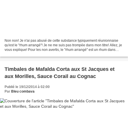
Non non! Je n'ai pas abusé de cette substance typiquement réunionnaise
qu'est le "rhum arrangé"! Je ne me suis pas trompée dans mon titre! Allez, je
vous explique! Pour les non avertis, le "rhum arrangé" est un rhum dans
lequel on laisse macérer des fruits...
Timbales de Mafalda Corta aux St Jacques et
aux Morilles, Sauce Corail au Cognac
Publié le 19/12/2014 à 02:00
Par
Bleu combava