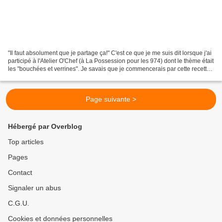
"Il faut absolument que je partage ça!" C'est ce que je me suis dit lorsque j'ai
participé à l'Atelier O'Chef (à La Possession pour les 974) dont le thème était
les "bouchées et verrines". Je savais que je commencerais par cette recette
car c'est très...
Page suivante >
Hébergé par Overblog
Top articles
Pages
Contact
Signaler un abus
C.G.U.
Cookies et données personnelles