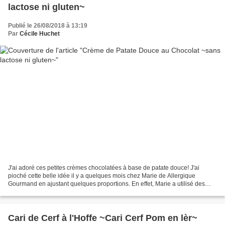
lactose ni gluten~
Publié le 26/08/2018 à 13:19
Par
Cécile Huchet
J'ai adoré ces petites crèmes chocolatées à base de patate douce! J'ai
pioché cette belle idée il y a quelques mois chez Marie de Allergique
Gourmand en ajustant quelques proportions. En effet, Marie a utilisé des
patates douces oranges et moi, la variété...
Cari de Cerf à l'Hoffe ~Cari Cerf Pom en lèr~