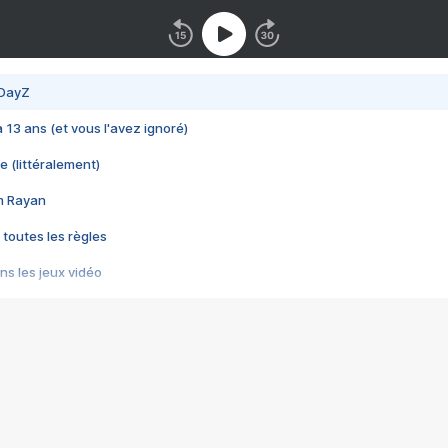
 DayZ
 a 13 ans (et vous l'avez ignoré)
e (littéralement)
im Rayan
 toutes les règles
s les jeux vidéo
us choquant de Rockstar ? - Le scandale BULLY
e plus moche de Steam
du RÊVE tourne au CAUCHEMAR
pendant 8 heures