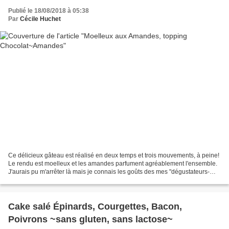
Publié le 18/08/2018 à 05:38
Par
Cécile Huchet
Ce délicieux gâteau est réalisé en deux temps et trois mouvements, à peine!
Le rendu est moelleux et les amandes parfument agréablement l'ensemble.
J'aurais pu m'arrêter là mais je connais les goûts des mes "dégustateurs-
gourmands", aussi, j'ai parsemé...
Cake salé Épinards, Courgettes, Bacon,
Poivrons ~sans gluten, sans lactose~