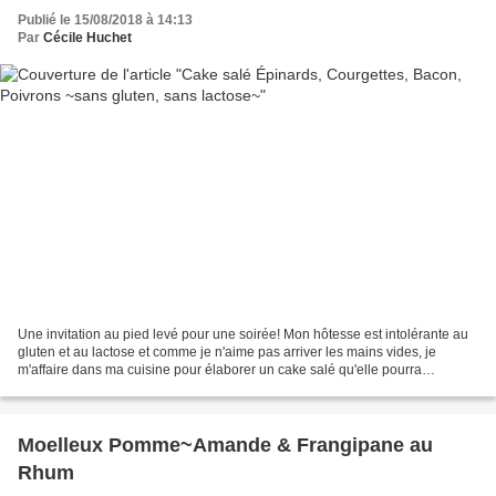
Publié le 15/08/2018 à 14:13
Par
Cécile Huchet
Une invitation au pied levé pour une soirée! Mon hôtesse est intolérante au
gluten et au lactose et comme je n'aime pas arriver les mains vides, je
m'affaire dans ma cuisine pour élaborer un cake salé qu'elle pourra
apprécier. Un cake, c'est toujours...
Moelleux Pomme~Amande & Frangipane au
Rhum