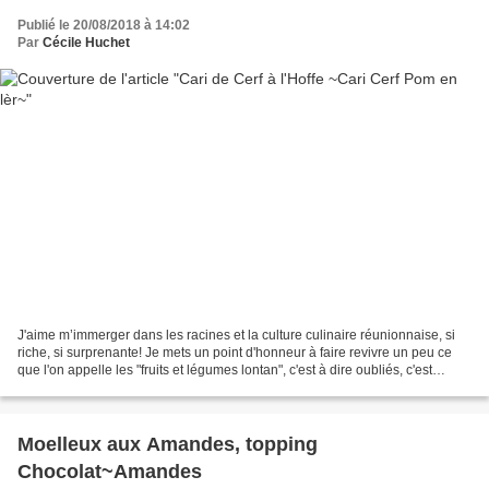
Publié le 20/08/2018 à 14:02
Par
Cécile Huchet
J'aime m’immerger dans les racines et la culture culinaire réunionnaise, si
riche, si surprenante! Je mets un point d'honneur à faire revivre un peu ce
que l'on appelle les "fruits et légumes lontan", c'est à dire oubliés, c'est
passionnant en plus d'être...
Moelleux aux Amandes, topping
Chocolat~Amandes