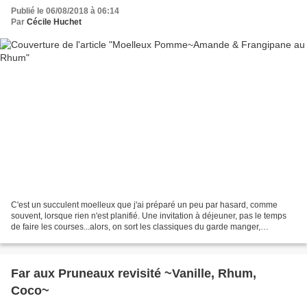
Publié le 06/08/2018 à 06:14
Par
Cécile Huchet
C'est un succulent moelleux que j'ai préparé un peu par hasard, comme
souvent, lorsque rien n'est planifié. Une invitation à déjeuner, pas le temps
de faire les courses...alors, on sort les classiques du garde manger,
pommes, farine, œufs, amandes, beurre......
Far aux Pruneaux revisité ~Vanille, Rhum,
Coco~