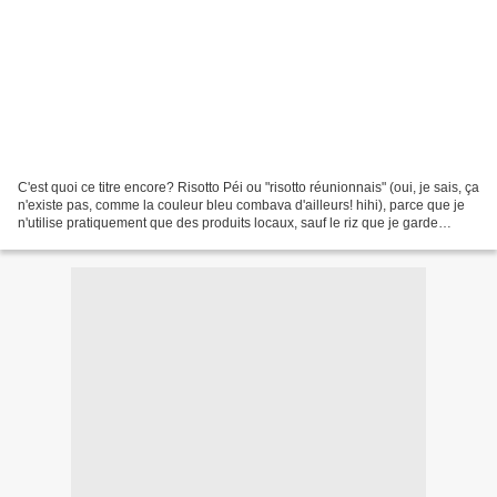
C'est quoi ce titre encore? Risotto Péi ou "risotto réunionnais" (oui, je sais, ça
n'existe pas, comme la couleur bleu combava d'ailleurs! hihi), parce que je
n'utilise pratiquement que des produits locaux, sauf le riz que je garde
Arborio. Et puis je...