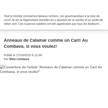
Tout le monde connait les fameux rochers, ces gourmandises à la noix de
coco! Je les ai légèrement revisités en y ajoutant de la vanille et un zeste de
citron vert. Ces nuances subtiles ont été appréciées par tous les testeurs!
Pour une quinzaine de rochers:...
Anneaux de Calamar comme un Cari! Au
Combava, si vous voulez!
Publié le 17/10/2015 à 12:49
Par
Bleu combava