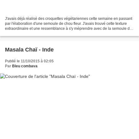
J'avais déjà réalisé des croquettes végétariennes cette semaine en passant
par l'élaboration d'une semoule de chou fleur. J'avais trouvé cette texture
extraordinaire et une ressemblance à s'y méprendre avec de la semoule de
blé. J'y ai goûté, crue, et...
Masala Chaï - Inde
Publié le 11/10/2015 à 02:05
Par
Bleu combava