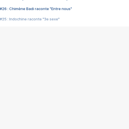
#26 : Chimène Badi raconte "Entre nous"
#25 : Indochine raconte "3e sexe"
#24 : Zaho raconte "C'est chelou"
#23 : Patrick Bruel raconte "Au café des délices"
#22 : Kyo raconte "Le chemin"
#21 : Nolwenn Leroy raconte "Cassé"
#20 : Patrick Hernandez raconte "Born to be alive"
#19 : Lorie raconte "Près de moi"
#18 : Michael Jones raconte "A nos actes manqués" (avec Jean-Jacque
#17 : Khaled raconte "Aïcha"
#16 : Corneille raconte "Parce qu'on vient de loin"
#15 : Indochine raconte "L'aventurier"