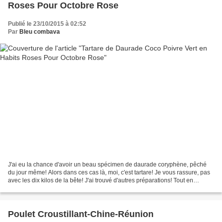
Roses Pour Octobre Rose
Publié le 23/10/2015 à 02:52
Par
Bleu combava
J'ai eu la chance d'avoir un beau spécimen de daurade coryphène, pêché
du jour même! Alors dans ces cas là, moi, c'est tartare! Je vous rassure, pas
avec les dix kilos de la bête! J'ai trouvé d'autres préparations! Tout en
préparant ce tartare, et sans...
Poulet Croustillant-Chine-Réunion