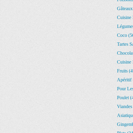
Gâteaux
Cuisine
Légume
Coco
(5
Tartes S
Chocola
Cuisine
Fruits
(4
Apéritif
Pour Les
Poulet
(
Viandes
Asiatiqu
Gingem