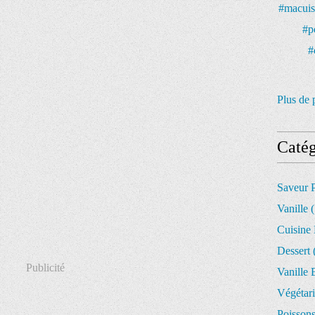
Plus de 
Catég
Saveur 
Vanille
(
Cuisine
Dessert
Publicité
Vanille 
Végétar
Poisson