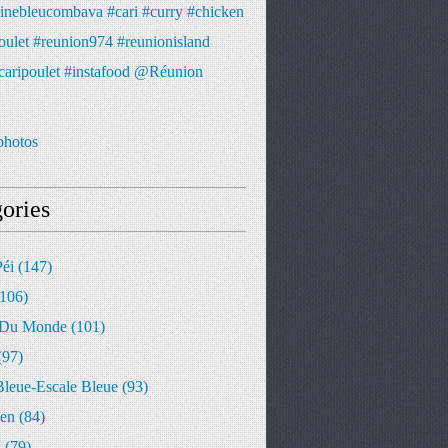
photos
ories
Péi
(147)
106)
 Du Monde
(101)
(97)
Bleue-Escale Bleue
(93)
ien
(84)
s
(79)