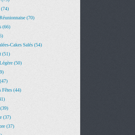
(74)
 Réunionnaise
(70)
s
(66)
6)
alées-Cakes Salés
(54)
t
(51)
 Légère
(50)
9)
(47)
 Fêtes
(44)
41)
(39)
e
(37)
bre
(37)