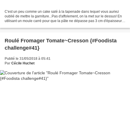
C'est un peu comme un cake salé à la tapenade dans lequel vous auriez
oublié de mettre la garniture...Pas d'affolement, on la met sur le dessus! En
utilisant un moule carré pour que la pâte ne dépasse pas 3 cm d'épaisseur, il
est ensuite très facile de...
Roulé Fromager Tomate~Cresson {#Foodista
challenge#41}
Publié le 31/05/2018 à 05:41
Par
Cécile Huchet