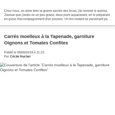
Chez nous, on aime bien la graine sacrée des Incas, j'ai nommé le quinoa.
J'avoue que j'avais vu un peu grand, deux jours auparavant, en le préparant
en guise d'accompagnement d'un poisson. Un bol restant ne parvenant pas
à trouver preneur, je lui ai...
Carrés moelleux à la Tapenade, garniture
Oignons et Tomates Confites
Publié le 09/06/2018 à 11:23
Par
Cécile Huchet