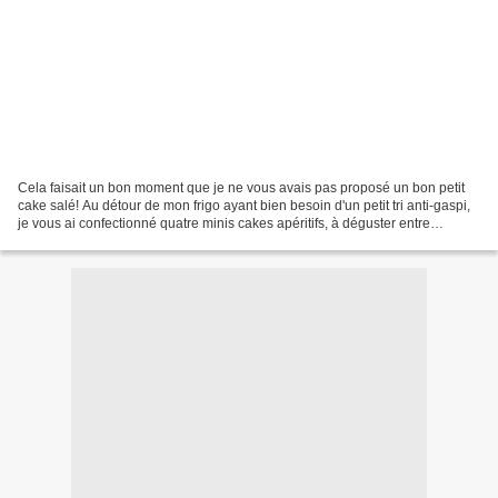
Cela faisait un bon moment que je ne vous avais pas proposé un bon petit
cake salé! Au détour de mon frigo ayant bien besoin d'un petit tri anti-gaspi,
je vous ai confectionné quatre minis cakes apéritifs, à déguster entre
copains ou en famille. Néanmoins,...