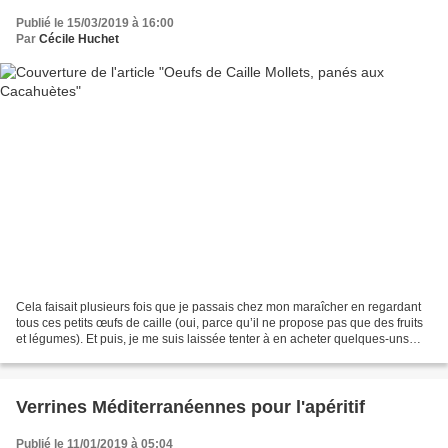
Publié le 15/03/2019 à 16:00
Par
Cécile Huchet
Cela faisait plusieurs fois que je passais chez mon maraîcher en regardant
tous ces petits œufs de caille (oui, parce qu’il ne propose pas que des fruits
et légumes). Et puis, je me suis laissée tenter à en acheter quelques-uns
dans l'idée de faire un...
Verrines Méditerranéennes pour l'apéritif
Publié le 11/01/2019 à 05:04