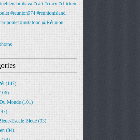
photos
ories
Péi
(147)
106)
 Du Monde
(101)
(97)
Bleue-Escale Bleue
(93)
ien
(84)
s
(79)