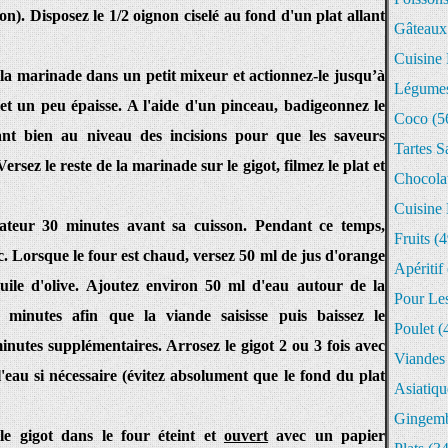
on). Disposez le 1/2 oignon ciselé au fond d'un plat allant
Gâteaux
Cuisine
e la marinade dans un petit mixeur et actionnez-le jusqu’à
Légume
et un peu épaisse. A l'aide d'un pinceau, badigeonnez le
Coco
(5
ant bien au niveau des incisions pour que les saveurs
Tartes S
rsez le reste de la marinade sur le gigot, filmez le plat et
Chocola
Cuisine
rateur 30 minutes avant sa cuisson. Pendant ce temps,
Fruits
(4
c. Lorsque le four est chaud, versez 50 ml de jus d'orange
Apéritif
'huile d'olive. Ajoutez environ 50 ml d'eau autour de la
Pour Les
minutes afin que la viande saisisse puis baissez le
Poulet
(
nutes supplémentaires. Arrosez le gigot 2 ou 3 fois avec
Viandes
l'eau si nécessaire (évitez absolument que le fond du plat
Asiatiqu
Gingem
le gigot dans le four éteint et
ouvert
avec un papier