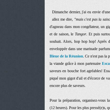
Dimanche dernier, j'ai eu envie d'u
allez me dire,
"mais c'est pas la sais
d'agneau dans mon congélateur, un gigot
et de saison, le
Tangor
. Et puis surto
souhait. Alors, hop hop hop! Après d
enveloppée dans une marinade parfumée 
Bleue de la Réunion
. Ce n'est pas la 
la viande grâce à mon partenaire
Esca
saveurs en bouche fort agréables! Essa
piqué mon gigot d'ail et d'écorce de v
encore plus de saveurs.
Pour la préparation, organisez-vous la
(12 heures). Pour les plus pressé(e)s, 