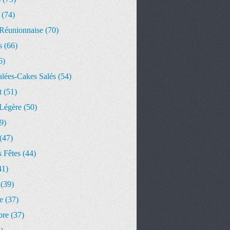
(74)
 Réunionnaise
(70)
s
(66)
6)
alées-Cakes Salés
(54)
t
(51)
 Légère
(50)
9)
(47)
 Fêtes
(44)
41)
(39)
e
(37)
bre
(37)