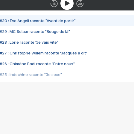
#30 : Eve Angeli raconte "Avant de partir"
#29 : MC Solaar raconte "Bouge de là"
28 : Lorie raconte "Je vais vite"
#27 : Christophe Willem raconte "Jacques a dit"
#26 : Chimène Badi raconte "Entre nous"
#25 : Indochine raconte "3e sexe"
#24 : Zaho raconte "C'est chelou"
#23 : Patrick Bruel raconte "Au café des délices"
#22 : Kyo raconte "Le chemin"
#21 : Nolwenn Leroy raconte "Cassé"
#20 : Patrick Hernandez raconte "Born to be alive"