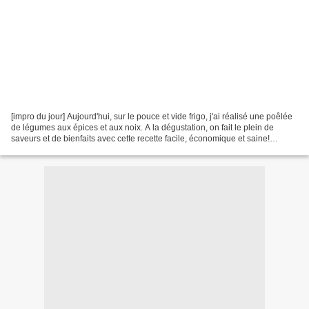
[impro du jour] Aujourd'hui, sur le pouce et vide frigo, j'ai réalisé une poêlée
de légumes aux épices et aux noix. A la dégustation, on fait le plein de
saveurs et de bienfaits avec cette recette facile, économique et saine!
Choisissez des légumes de...