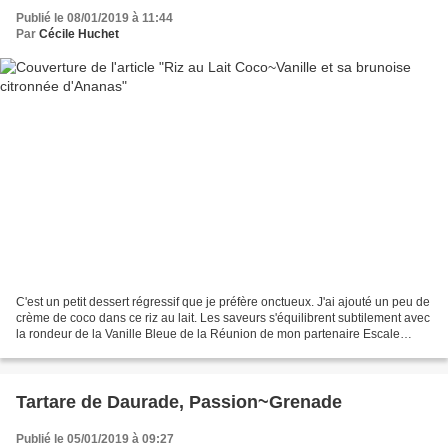
Publié le 08/01/2019 à 11:44
Par
Cécile Huchet
C'est un petit dessert régressif que je préfère onctueux. J'ai ajouté un peu de
crème de coco dans ce riz au lait. Les saveurs s'équilibrent subtilement avec
la rondeur de la Vanille Bleue de la Réunion de mon partenaire Escale
Bleue . Ajoutez-y un topping...
Tartare de Daurade, Passion~Grenade
Publié le 05/01/2019 à 09:27