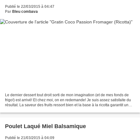
Publié le 22/03/2015 à 04:47
Par
Bleu combava
Le dernier dessert tout droit sorti de mon imagination (et de mes fonds de
frigo!) est arrivé! Et chez moi, on en redemande! Je suis assez satisfaite du
résultat. La saveur des fruits ressort bien et la base à la ricotta garantit un
dessert tout soyeux...
Poulet Laqué Miel Balsamique
Publié le 21/03/2015 à 04:09