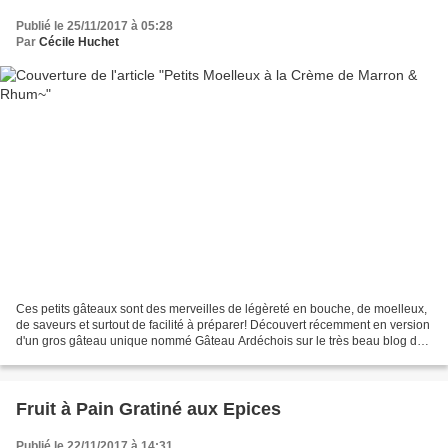
Publié le 25/11/2017 à 05:28
Par
Cécile Huchet
Ces petits gâteaux sont des merveilles de légèreté en bouche, de moelleux,
de saveurs et surtout de facilité à préparer! Découvert récemment en version
d'un gros gâteau unique nommé Gâteau Ardéchois sur le très beau blog de
Gaëlle de la La Gourmandise...
Fruit à Pain Gratiné aux Epices
Publié le 22/11/2017 à 14:31