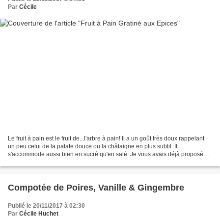
Par
Cécile
Le fruit à pain est le fruit de...l'arbre à pain! Il a un goût très doux rappelant
un peu celui de la patate douce ou la châtaigne en plus subtil. Il
s'accommode aussi bien en sucré qu'en salé. Je vous avais déjà proposé
une recette un peu élaborée avec...
Compotée de Poires, Vanille & Gingembre
Publié le 20/11/2017 à 02:30
Par
Cécile Huchet