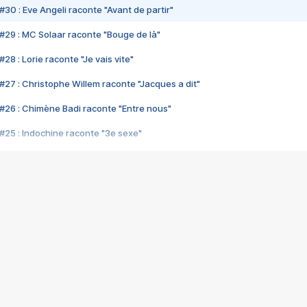
#30 : Eve Angeli raconte "Avant de partir"
#29 : MC Solaar raconte "Bouge de là"
28 : Lorie raconte "Je vais vite"
#27 : Christophe Willem raconte "Jacques a dit"
#26 : Chimène Badi raconte "Entre nous"
#25 : Indochine raconte "3e sexe"
#24 : Zaho raconte "C'est chelou"
#23 : Patrick Bruel raconte "Au café des délices"
#22 : Kyo raconte "Le chemin"
#21 : Nolwenn Leroy raconte "Cassé"
#20 : Patrick Hernandez raconte "Born to be alive"
#19 : Lorie raconte "Près de moi"
#18 : Michael Jones raconte "A nos actes manqués" (avec Jean-Jacque