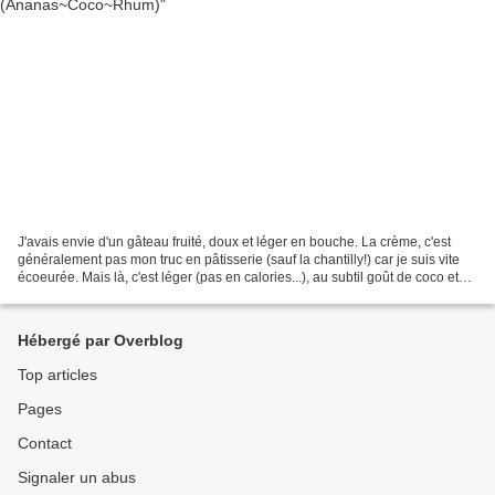
J'avais envie d'un gâteau fruité, doux et léger en bouche. La crème, c'est
généralement pas mon truc en pâtisserie (sauf la chantilly!) car je suis vite
écoeurée. Mais là, c'est léger (pas en calories...), au subtil goût de coco et
bien équilibré en texture...
Hébergé par Overblog
Top articles
Pages
Contact
Signaler un abus