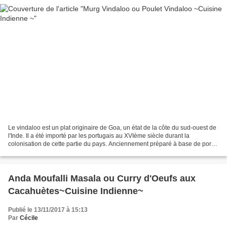
Le vindaloo est un plat originaire de Goa, un état de la côte du sud-ouest de
l'Inde. Il a été importé par les portugais au XVIème siècle durant la
colonisation de cette partie du pays. Anciennement préparé à base de porc
avec du vinaigre de vin et de...
Anda Moufalli Masala ou Curry d'Oeufs aux
Cacahuètes~Cuisine Indienne~
Publié le 13/11/2017 à 15:13
Par
Cécile